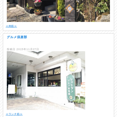
≪肉処≫
グルメ倶楽部
投稿日
2015年11月27日
≪ランチ処≫