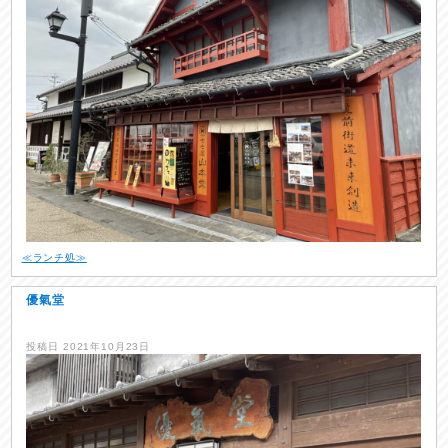
≪ランチ処≫
優氣堂
投稿日
2021年10月23日