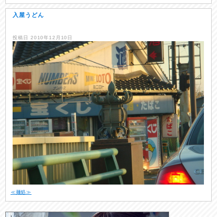
入屋うどん
投稿日
2010年12月10日
≪麺処≫