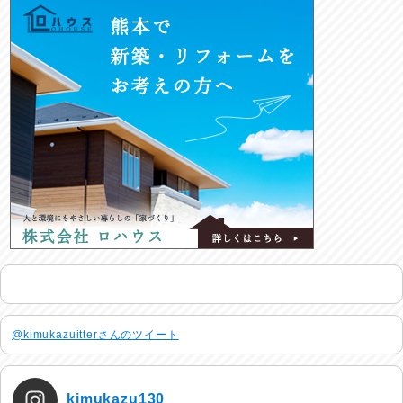
@kimukazuitterさんのツイート
kimukazu130