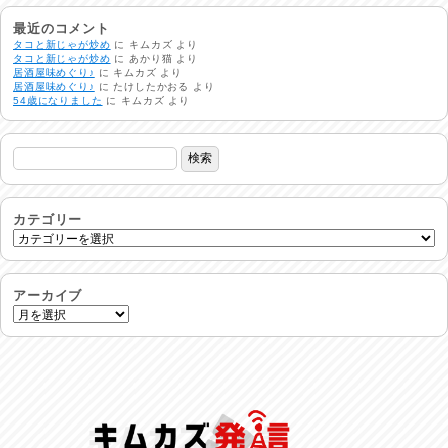
非常時には…
2026/08/01
最近のコメント
タコと新じゃが炒め
に
キムカズ
より
タコと新じゃが炒め
に
あかり猫
より
居酒屋味めぐり♪
に
キムカズ
より
生活支援情報
居酒屋味めぐり♪
に
たけしたかおる
より
2026/07/31
54歳になりました
に
キムカズ
より
24時間体制
2026/07/30
命を守る行動を…
2026/07/29
カテゴリー
土用丑の日♪
2026/07/28
アーカイブ
反省会♪
2026/07/27
呑めや喋れや！
2026/07/26