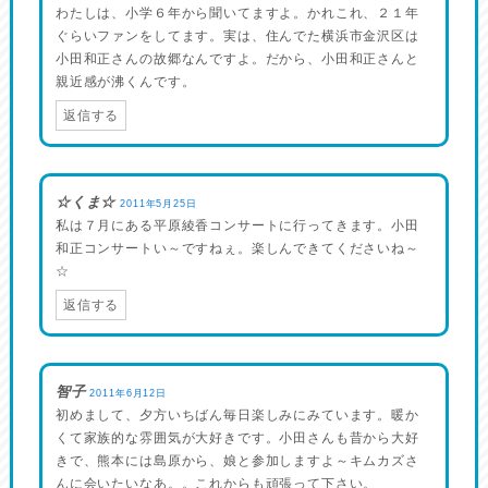
わたしは、小学６年から聞いてますよ。かれこれ、２１年
ぐらいファンをしてます。実は、住んでた横浜市金沢区は
小田和正さんの故郷なんですよ。だから、小田和正さんと
親近感が沸くんです。
返信する
☆くま☆
2011年5月25日
私は７月にある平原綾香コンサートに行ってきます。小田
和正コンサートい～ですねぇ。楽しんできてくださいね～
☆
返信する
智子
2011年6月12日
初めまして、夕方いちばん毎日楽しみにみています。暖か
くて家族的な雰囲気が大好きです。小田さんも昔から大好
きで、熊本には島原から、娘と参加しますよ～キムカズさ
んに会いたいなあ。。これからも頑張って下さい。