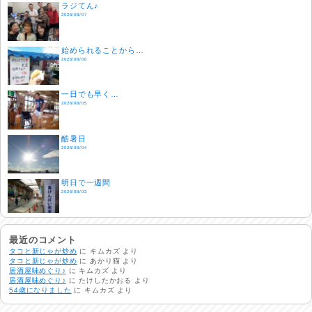
ラジてん♪
2026/08/07
始められることから…
2026/08/06
一日でも早く…
2026/08/05
酷暑日
2026/08/04
明日で一週間
2026/08/03
熱中症注意
2026/08/02
最近のコメント
タコと新じゃが炒め
に
キムカズ
より
タコと新じゃが炒め
に
あかり猫
より
居酒屋味めぐり♪
に
キムカズ
より
非常時には…
居酒屋味めぐり♪
に
たけしたかおる
より
2026/08/01
54歳になりました
に
キムカズ
より