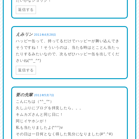
たいがなショック！
返信する
えみリン
2011年4月28日
ハッピー缶って、持ってるだけでハッピーが舞い込んでき
そうですね！！そういうのは、当たる時はとことん当たっ
たりするみたいなので、次もぜひハッピー缶を出してくだ
さいね(*^_^*)
返信する
要の先輩
2011年5月7日
こんにちは（*^_^*）
久しぶりにブログを拝見したら。。。
キムカズさんと同じ日に！
同じイヤホンが！
私も当たりましたよ(*^^)v
その日は一日何となく得した気分になりました(#^.^#)