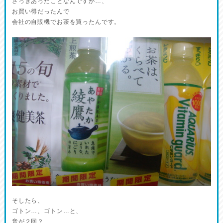
さっきあったことなんですが…、
お買い得だったんで
会社の自販機でお茶を買ったんです。
そしたら、
ゴトン…、ゴトン…と、
音が２回？