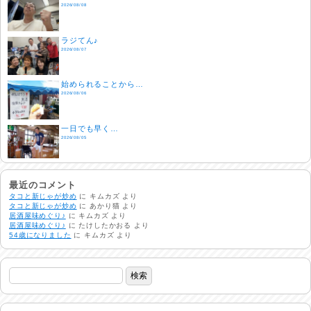
2026/08/08
ラジてん♪
2026/08/07
始められることから…
2026/08/06
一日でも早く…
2026/08/05
酷暑日
2026/08/04
最近のコメント
タコと新じゃが炒め
に
キムカズ
より
タコと新じゃが炒め
に
あかり猫
より
居酒屋味めぐり♪
に
キムカズ
より
明日で一週間
居酒屋味めぐり♪
に
たけしたかおる
より
2026/08/03
54歳になりました
に
キムカズ
より
熱中症注意
2026/08/02
非常時には…