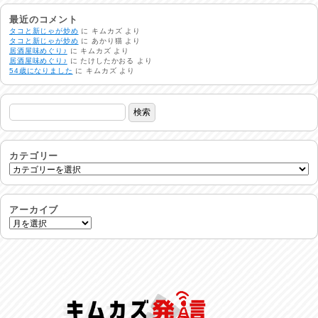
酷暑日
2026/08/04
最近のコメント
タコと新じゃが炒め
に
キムカズ
より
タコと新じゃが炒め
に
あかり猫
より
居酒屋味めぐり♪
に
キムカズ
より
明日で一週間
居酒屋味めぐり♪
に
たけしたかおる
より
2026/08/03
54歳になりました
に
キムカズ
より
熱中症注意
2026/08/02
非常時には…
2026/08/01
カテゴリー
生活支援情報
2026/07/31
アーカイブ
24時間体制
2026/07/30
命を守る行動を…
2026/07/29