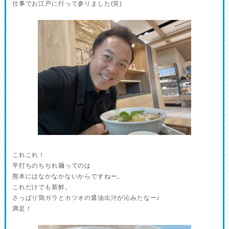
仕事でお江戸に行って参りました(笑)
これこれ！
平打ちのちぢれ麺ってのは
熊本にはなかなかないからですねー。
これだけでも新鮮。
さっぱり鶏ガラとカツオの醤油出汁が沁みたなー♪
満足！