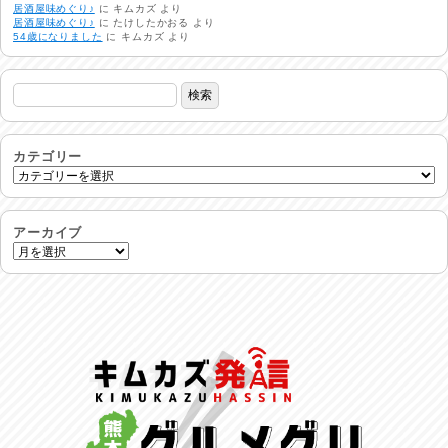
居酒屋味めぐり♪
に
キムカズ
より
生活支援情報
居酒屋味めぐり♪
に
たけしたかおる
より
2026/07/31
54歳になりました
に
キムカズ
より
24時間体制
2026/07/30
命を守る行動を…
2026/07/29
カテゴリー
土用丑の日♪
2026/07/28
アーカイブ
反省会♪
2026/07/27
呑めや喋れや！
2026/07/26
リスナーの集い！
2026/07/25