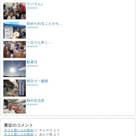
ラジてん♪
2026/08/07
始められることから…
2026/08/06
一日でも早く…
2026/08/05
酷暑日
2026/08/04
明日で一週間
2026/08/03
熱中症注意
2026/08/02
非常時には…
2026/08/01
最近のコメント
タコと新じゃが炒め
に
キムカズ
より
タコと新じゃが炒め
に
あかり猫
より