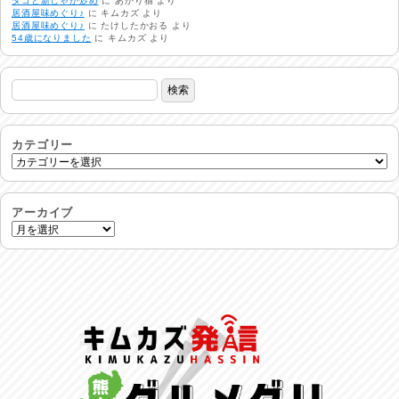
タコと新じゃが炒め
に
あかり猫
より
居酒屋味めぐり♪
に
キムカズ
より
24時間体制
居酒屋味めぐり♪
に
たけしたかおる
より
2026/07/30
54歳になりました
に
キムカズ
より
命を守る行動を…
2026/07/29
土用丑の日♪
2026/07/28
カテゴリー
反省会♪
2026/07/27
アーカイブ
呑めや喋れや！
2026/07/26
リスナーの集い！
2026/07/25
馬肉料理 桜馬亭
2026/07/24