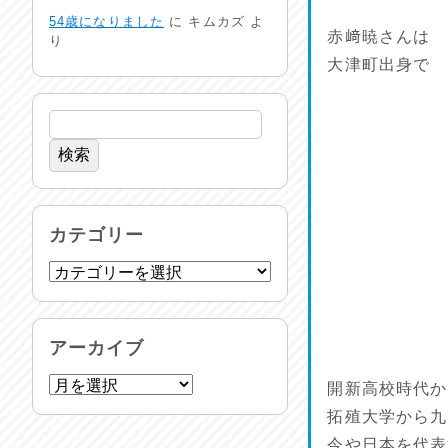
生活支援情報
54歳になりました
に
キムカズ
よ
2026/07/31
赤﨑暁さんは
り
大津町出身で
24時間体制
2026/07/30
命を守る行動を…
2026/07/29
土用丑の日♪
カテゴリー
2026/07/28
反省会♪
2026/07/27
アーカイブ
呑めや喋れや！
開新高校時代か
2026/07/26
拓殖大学から九
今や日本を代表