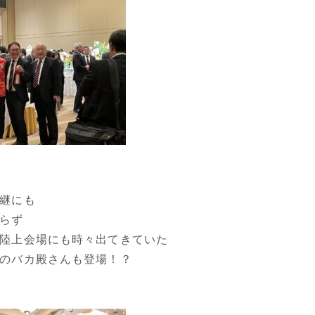
継にも
らず
陸上会場にも時々出てきていた
のバカ殿さんも登場！？