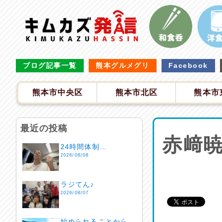
ブログ記事一覧
熊本グルメグリ
Facebook
熊本市中央区
熊本市北区
熊本市
最近の投稿
赤﨑
24時間体制…
2026/08/08
ラジてん♪
2026/08/07
始められることから…