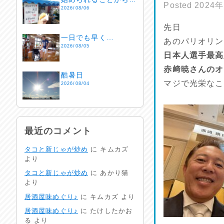
Posted
2024
2026/08/06
先日
一日でも早く…
あのパリオリン
2026/08/05
日本人選手最高
赤﨑暁さんのオ
酷暑日
マジで光栄なこ
2026/08/04
明日で一週間
2026/08/03
最近のコメント
タコと新じゃが炒め
に
キムカズ
熱中症注意
より
2026/08/02
タコと新じゃが炒め
に
あかり猫
より
非常時には…
居酒屋味めぐり♪
に
キムカズ
より
2026/08/01
居酒屋味めぐり♪
に
たけしたかお
る
より