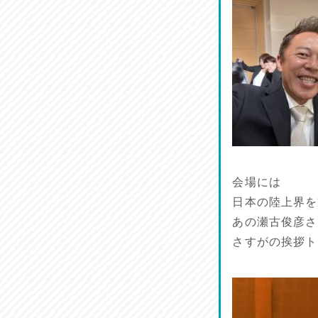
鱧(はも)♪
2026/07/13
麺喰い熊本！
2026/07/12
品定め♪
2026/07/11
麺家しゅう
会場には
2026/07/10
日本の陸上界を
あの瀬古俊彦さ
さすがの挨拶ト