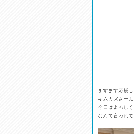
菜肴♪
2026/07/19
ワルモン！！！
2026/07/18
割烹居酒家 写楽
2026/07/17
ラジてん通信♪
2026/07/16
ますます応援し
番外編
キムカズさーん
2026/07/15
今日はよろしく
なんて言われて
旨肴♪
2026/07/14