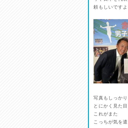
リスナーの集い！
頼もしいですよ
2026/07/25
馬肉料理 桜馬亭
2026/07/24
ラジてん通信♪
2026/07/23
麺喰い熊本！
2026/07/22
揚肴♪
2026/07/21
写真もしっかり
とにかく見た目
魚肴♪
これがまた
2026/07/20
こっちが気を遣