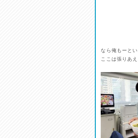
麺喰い熊本！
2026/07/12
品定め♪
2026/07/11
なら俺もーとい
麺家しゅう
2026/07/10
ここは張りあえ
ラジてん通信♪
2026/07/09