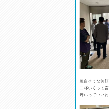
馬肉料理 桜馬亭
2026/07/24
ラジてん通信♪
2026/07/23
麺喰い熊本！
2026/07/22
揚肴♪
2026/07/21
魚肴♪
2026/07/20
腕白そうな笑顔
二杯いくって言
菜肴♪
若いっていいね
2026/07/19