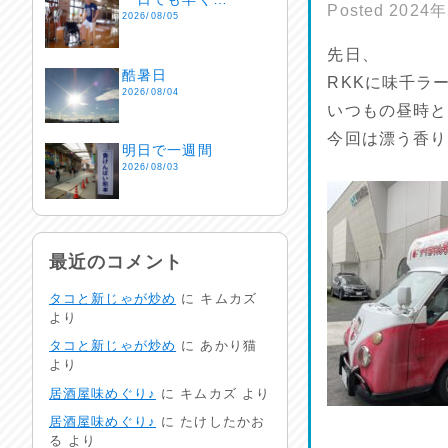
Posted
2024
2026/08/05
先日、
酷暑日
RKKに味千ラ
2026/08/04
いつもの昼時と
今回は漂う香り
明日で一週間
2026/08/03
熱中症注意
2026/08/02
最近のコメント
タコと新じゃが炒め
に
キムカズ
非常時には…
より
2026/08/01
タコと新じゃが炒め
に
あかり猫
より
生活支援情報
居酒屋味めぐり♪
に
キムカズ
より
2026/07/31
居酒屋味めぐり♪
に
たけしたかお
る
より