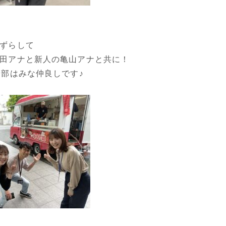
ずらして
田アナと新人の亀山アナと共に！
ス部はみな仲良しです♪