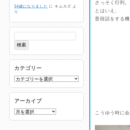
24時間体制
さっそく行列。
54歳になりました
に
キムカズ
よ
2026/07/30
とはいえ、
り
普段話をする機
命を守る行動を…
2026/07/29
土用丑の日♪
2026/07/28
反省会♪
カテゴリー
2026/07/27
呑めや喋れや！
2026/07/26
アーカイブ
リスナーの集い！
こうゆう時に会
2026/07/25