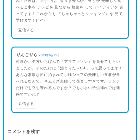
ね！料理は、上手では、有りませんが、何とか 美味しく食
べるこ事を テレビを 見ながら 勉強を して アイディアを 貰
ってます！これからも 『ちゃちゃっとクッキング』を 見て
学びます！(^-^)
返信する
りんごりら
2009年6月27日
何度か、夕方いちばんで「アマファソン」を見せてもらい
ましたが、そのたびに「泊まりた～い!!」って思ってます！
あんな素敵な所に泊まれて小幡シェフの美味しい食事が食
べれるなんて、キムカズ夫婦って羨ましすぎです。ランチ
だけでも立ち寄れるんですか？でも小さい子供連れでは迷
惑ですかね？
返信する
コメントを残す