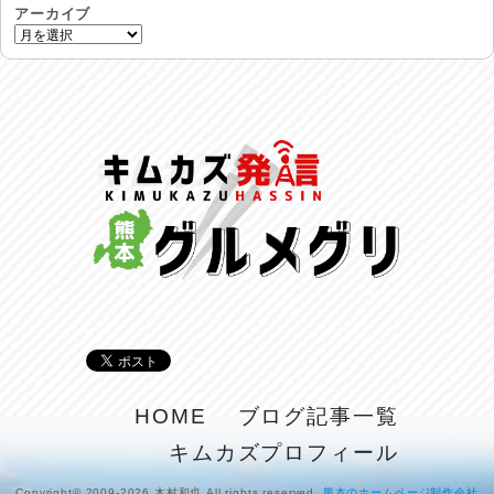
アーカイブ
土用丑の日♪
2026/07/28
反省会♪
2026/07/27
呑めや喋れや！
2026/07/26
リスナーの集い！
2026/07/25
馬肉料理 桜馬亭
2026/07/24
ラジてん通信♪
HOME
ブログ記事一覧
2026/07/23
キムカズプロフィール
麺喰い熊本！
2026/07/22
Copyright© 2009-2026 木村和也 All rights reserved.
熊本のホームページ制作会社