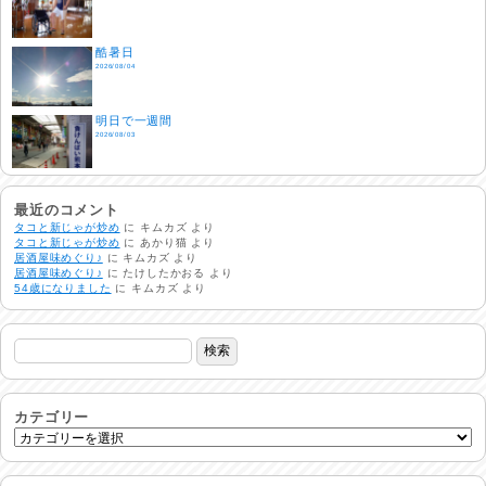
酷暑日
2026/08/04
明日で一週間
2026/08/03
熱中症注意
2026/08/02
最近のコメント
タコと新じゃが炒め
に
キムカズ
より
タコと新じゃが炒め
に
あかり猫
より
居酒屋味めぐり♪
に
キムカズ
より
非常時には…
居酒屋味めぐり♪
に
たけしたかおる
より
2026/08/01
54歳になりました
に
キムカズ
より
生活支援情報
2026/07/31
24時間体制
2026/07/30
カテゴリー
命を守る行動を…
2026/07/29