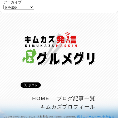
アーカイブ
命を守る行動を…
2026/07/29
土用丑の日♪
2026/07/28
反省会♪
2026/07/27
呑めや喋れや！
2026/07/26
リスナーの集い！
2026/07/25
馬肉料理 桜馬亭
HOME
ブログ記事一覧
2026/07/24
キムカズプロフィール
ラジてん通信♪
2026/07/23
Copyright© 2009-2026 木村和也 All rights reserved.
熊本のホームページ制作会社