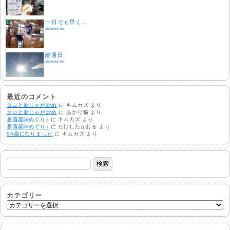
一日でも早く…
2026/08/05
酷暑日
2026/08/04
明日で一週間
2026/08/03
最近のコメント
タコと新じゃが炒め
に
キムカズ
より
タコと新じゃが炒め
に
あかり猫
より
居酒屋味めぐり♪
に
キムカズ
より
熱中症注意
居酒屋味めぐり♪
に
たけしたかおる
より
2026/08/02
54歳になりました
に
キムカズ
より
非常時には…
2026/08/01
生活支援情報
2026/07/31
カテゴリー
24時間体制
2026/07/30