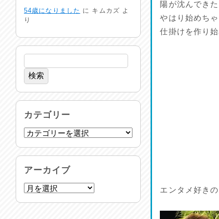
生活支援情報
陽が沈んできた
54歳になりました
に
キムカズ
よ
2026/07/31
やはり始めちゃ
り
仕掛けを作り始
24時間体制
2026/07/30
命を守る行動を…
2026/07/29
土用丑の日♪
カテゴリー
2026/07/28
反省会♪
2026/07/27
アーカイブ
呑めや喋れや！
エンタメ好きの
2026/07/26