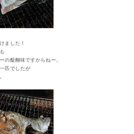
けました！
も
ーの醍醐味ですからねー。
一匹でしたが
。