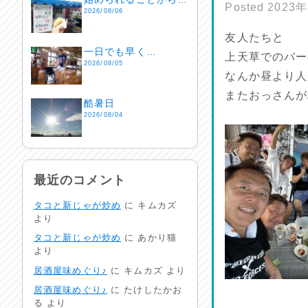
Posted
2023
2026/08/06
友人たちと
一日でも早く…
上天草でのバー
2026/08/05
なんか昼より人
またおっさんが
酷暑日
2026/08/04
明日で一週間
2026/08/03
最近のコメント
タコと新じゃが炒め
に
キムカズ
熱中症注意
より
2026/08/02
タコと新じゃが炒め
に
あかり猫
より
非常時には…
居酒屋味めぐり♪
に
キムカズ
より
2026/08/01
居酒屋味めぐり♪
に
たけしたかお
る
より