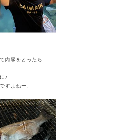
て内臓をとったら
に♪
ですよねー。