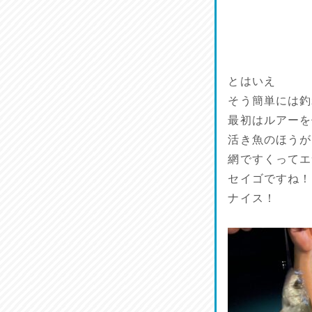
鱧(はも)♪
2026/07/13
麺喰い熊本！
2026/07/12
とはいえ
そう簡単には釣
品定め♪
最初はルアーを
2026/07/11
活き魚のほうが
網ですくってエ
麺家しゅう
セイゴですね！
2026/07/10
ナイス！