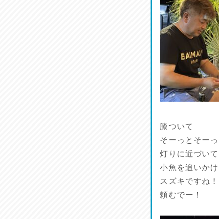
リスナーの集い！
2026/07/25
馬肉料理 桜馬亭
2026/07/24
ラジてん通信♪
2026/07/23
麺喰い熊本！
2026/07/22
膝ついて
そーっとそーっ
揚肴♪
灯りに近づいて
2026/07/21
小魚を追いかけ
スズキですね！
魚肴♪
頼むでー！
2026/07/20