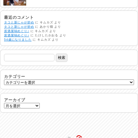
酷暑日
2026/08/04
最近のコメント
タコと新じゃが炒め
に
キムカズ
より
タコと新じゃが炒め
に
あかり猫
より
居酒屋味めぐり♪
に
キムカズ
より
明日で一週間
居酒屋味めぐり♪
に
たけしたかおる
より
2026/08/03
54歳になりました
に
キムカズ
より
熱中症注意
2026/08/02
非常時には…
2026/08/01
カテゴリー
生活支援情報
2026/07/31
アーカイブ
24時間体制
2026/07/30
命を守る行動を…
2026/07/29