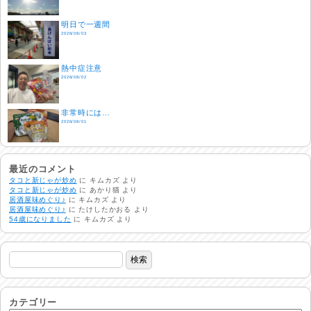
明日で一週間
2026/08/03
熱中症注意
2026/08/02
非常時には…
2026/08/01
生活支援情報
2026/07/31
最近のコメント
タコと新じゃが炒め
に
キムカズ
より
タコと新じゃが炒め
に
あかり猫
より
居酒屋味めぐり♪
に
キムカズ
より
24時間体制
居酒屋味めぐり♪
に
たけしたかおる
より
2026/07/30
54歳になりました
に
キムカズ
より
命を守る行動を…
2026/07/29
土用丑の日♪
2026/07/28
カテゴリー