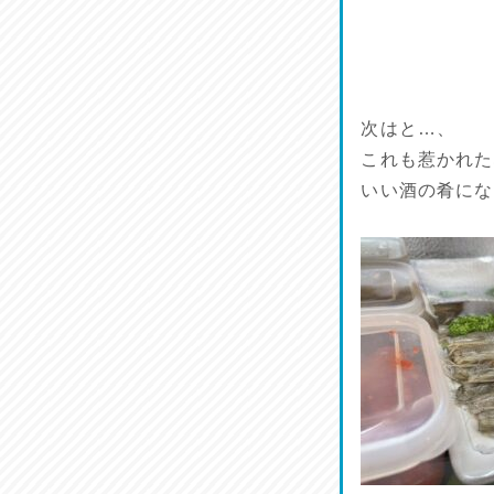
麺喰い熊本！
2026/07/12
品定め♪
2026/07/11
次はと…、
これも惹かれた
麺家しゅう
いい酒の肴にな
2026/07/10
ラジてん通信♪
2026/07/09