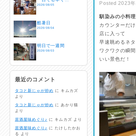
Posted
2023
2026/08/05
馴染みの小料理
酷暑日
カウンターだけ
2026/08/04
店に入って
早速眺めるネタ
明日で一週間
ワクワクの瞬間
2026/08/03
いい景色だ！
熱中症注意
2026/08/02
最近のコメント
タコと新じゃが炒め
に
キムカズ
非常時には…
より
2026/08/01
タコと新じゃが炒め
に
あかり猫
より
生活支援情報
居酒屋味めぐり♪
に
キムカズ
より
2026/07/31
居酒屋味めぐり♪
に
たけしたかお
る
より