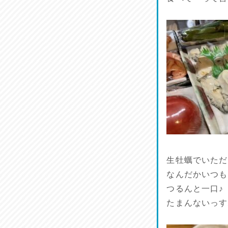
馬肉料理 桜馬亭
2026/07/24
ラジてん通信♪
2026/07/23
麺喰い熊本！
2026/07/22
揚肴♪
2026/07/21
魚肴♪
生牡蠣でいただ
2026/07/20
なんだかいつも
つるんと一口♪
菜肴♪
たまんないっす
2026/07/19