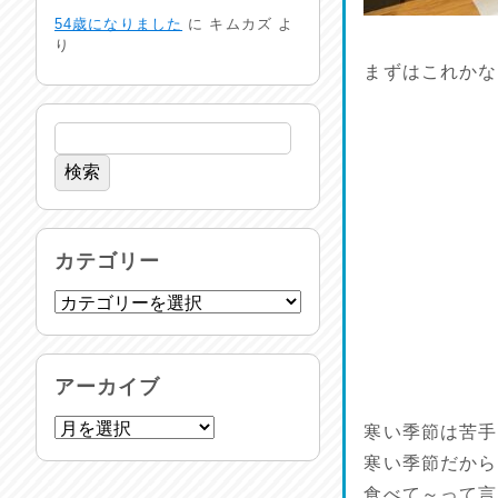
24時間体制
54歳になりました
に
キムカズ
よ
2026/07/30
り
まずはこれかな
命を守る行動を…
2026/07/29
土用丑の日♪
2026/07/28
反省会♪
カテゴリー
2026/07/27
呑めや喋れや！
2026/07/26
アーカイブ
リスナーの集い！
寒い季節は苦手
2026/07/25
寒い季節だから
食べて～って言