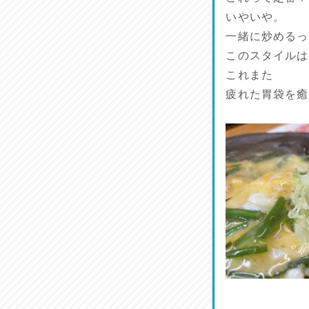
ラジてん通信♪
いやいや。
2026/07/23
一緒に炒めるっ
このスタイルは
麺喰い熊本！
2026/07/22
これまた
疲れた胃袋を癒
揚肴♪
2026/07/21
魚肴♪
2026/07/20
菜肴♪
2026/07/19
ワルモン！！！
2026/07/18