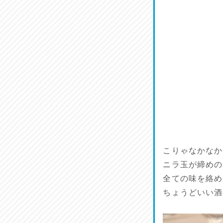
割烹居酒家 写楽
2026/07/17
ラジてん通信♪
2026/07/16
番外編
2026/07/15
旨肴♪
2026/07/14
こりゃなかなか
鱧(はも)♪
ニラ玉が締めの
2026/07/13
全ての味を絡め
ちょうどいい酒
麺喰い熊本！
2026/07/12