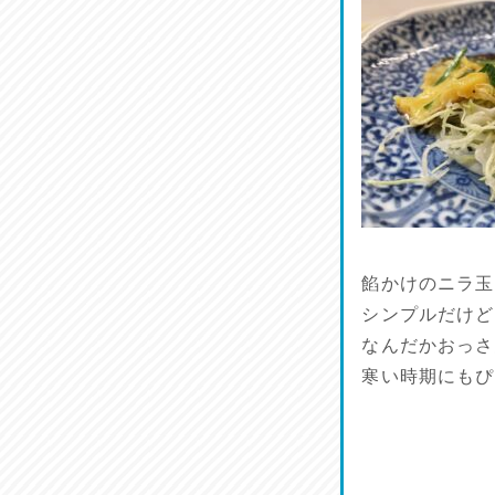
品定め♪
2026/07/11
麺家しゅう
2026/07/10
ラジてん通信♪
2026/07/09
小鉢♪
餡かけのニラ玉
2026/07/08
シンプルだけど
なんだかおっさ
寒い時期にもぴ