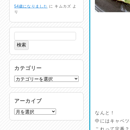
命を守る行動を…
54歳になりました
に
キムカズ
よ
2026/07/29
り
土用丑の日♪
2026/07/28
反省会♪
2026/07/27
呑めや喋れや！
カテゴリー
2026/07/26
リスナーの集い！
2026/07/25
アーカイブ
馬肉料理 桜馬亭
なんと！
2026/07/24
中にはキャベツ
これって定番？