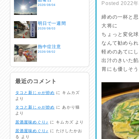
Posted
2022
2026/08/04
締めの一杯と思
明日で一週間
大将に
2026/08/03
ちょっと変化球
なんて勧められ
熱中症注意
軽めのあてにし
2026/08/02
出汁のきいた餡
胃にも優しそう
非常時には…
2026/08/01
最近のコメント
タコと新じゃが炒め
に
キムカズ
生活支援情報
より
2026/07/31
タコと新じゃが炒め
に
あかり猫
より
24時間体制
居酒屋味めぐり♪
に
キムカズ
より
2026/07/30
居酒屋味めぐり♪
に
たけしたかお
る
より