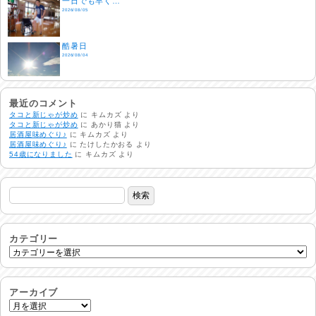
一日でも早く…
2026/08/05
酷暑日
2026/08/04
明日で一週間
2026/08/03
最近のコメント
タコと新じゃが炒め
に
キムカズ
より
タコと新じゃが炒め
に
あかり猫
より
居酒屋味めぐり♪
に
キムカズ
より
熱中症注意
居酒屋味めぐり♪
に
たけしたかおる
より
2026/08/02
54歳になりました
に
キムカズ
より
非常時には…
2026/08/01
生活支援情報
2026/07/31
カテゴリー
24時間体制
2026/07/30
アーカイブ
命を守る行動を…