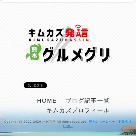
2026/07/29
土用丑の日♪
2026/07/28
反省会♪
2026/07/27
呑めや喋れや！
2026/07/26
リスナーの集い！
2026/07/25
馬肉料理 桜馬亭
HOME
ブログ記事一覧
2026/07/24
キムカズプロフィール
ラジてん通信♪
2026/07/23
Copyright© 2009-2026 木村和也 All rights reserved.
熊本のホームページ制作会社
CUBE
麺喰い熊本！