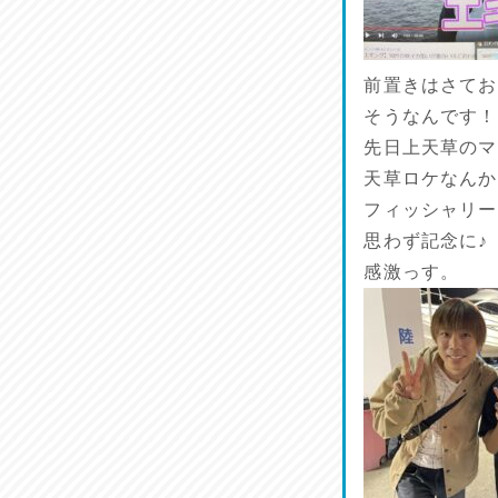
品定め♪
2026/07/11
前置きはさてお
麺家しゅう
そうなんです！
2026/07/10
先日上天草のマ
天草ロケなんか
ラジてん通信♪
フィッシャリー
2026/07/09
思わず記念に♪
感激っす。
小鉢♪
2026/07/08