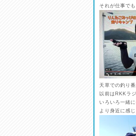
ラジてん通信♪
それが仕事でも
2026/07/23
麺喰い熊本！
2026/07/22
揚肴♪
2026/07/21
魚肴♪
2026/07/20
天草での釣り番
以前はRKKラ
菜肴♪
2026/07/19
いろいろ一緒に
より身近に感じ
ワルモン！！！
2026/07/18