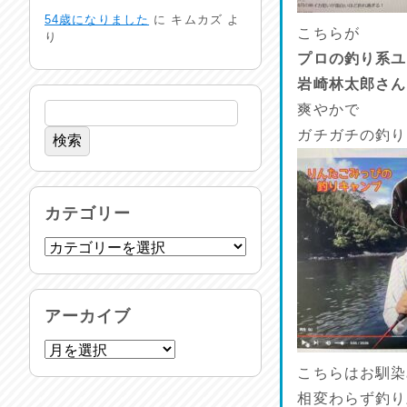
命を守る行動を…
54歳になりました
に
キムカズ
よ
2026/07/29
こちらが
り
プロの釣り系ユ
土用丑の日♪
岩崎林太郎さん
2026/07/28
爽やかで
ガチガチの釣り
反省会♪
2026/07/27
呑めや喋れや！
カテゴリー
2026/07/26
リスナーの集い！
2026/07/25
アーカイブ
馬肉料理 桜馬亭
2026/07/24
こちらはお馴染
相変わらず釣り