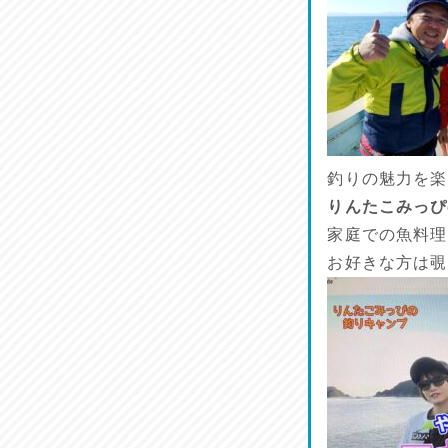
割烹居酒家 写楽
2026/07/17
ラジてん通信♪
2026/07/16
番外編
釣りの魅力を楽
2026/07/15
りんたこみっぴ
家庭での魚料理
旨肴♪
2026/07/14
お好きな方は覗
鱧(はも)♪
2026/07/13
麺喰い熊本！
2026/07/12