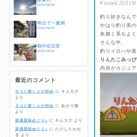
Posted
2021
2026/08/04
釣り好きなんで
明日で一週間
やはり釣り系のY
2026/08/03
魚捌く系もよく
そんな中、
熱中症注意
釣りイロハや楽
2026/08/02
りんたこみっぴ
内容がカジュア
非常時には…
2026/08/01
最近のコメント
タコと新じゃが炒め
に
キムカズ
生活支援情報
より
2026/07/31
タコと新じゃが炒め
に
あかり猫
より
24時間体制
居酒屋味めぐり♪
に
キムカズ
より
2026/07/30
居酒屋味めぐり♪
に
たけしたかお
る
より