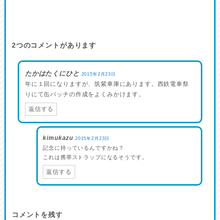
2
つのコメントがあります
たかはたくにひと
2015年2月23日
年に１回になりますが、筑紫車庫にあります。西鉄電車祭
りにて缶バッチの作成をよくみかけます。
返信する
kimukazu
2015年2月23日
記念に持っているんですかね？
これは携帯ストラップになるそうです。
返信する
コメントを残す