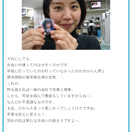
それにしても、
出会いや縁ってのはオモシロかです。
学校に行っていたのか行っていなかったのか分からん男と
県内屈指の進学校出身の女性･･･。
これが、
時を超えれば一緒の会社で先輩と後輩。
しかも、司会を組んで番組もしていますからね～。
なんだか不思議なものです。
まあ、だから人生って楽しかっでしょうけどですね。
卒業を控えた皆さん！
別れの次は新たな出会いの始まりですよ～。