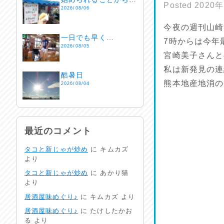
Posted
2020
2026/08/06
今夜の週刊山崎
一日でも早く…
7時からは今年
2026/08/05
宮崎美子さんと
私は新発見の連
酷暑日
熊本地産地消の
2026/08/04
明日で一週間
2026/08/03
最近のコメント
タコと新じゃが炒め
に
キムカズ
熱中症注意
より
2026/08/02
タコと新じゃが炒め
に
あかり猫
より
非常時には…
居酒屋味めぐり♪
に
キムカズ
より
2026/08/01
居酒屋味めぐり♪
に
たけしたかお
る
より