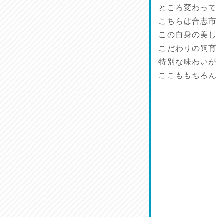
菜肴♪
ところ変わって
2026/07/19
こちらは合志市
この白身の美し
ワルモン！！！
こだわりの飼育
2026/07/18
特別な味わいが
ここももちろん
割烹居酒家 写楽
2026/07/17
ラジてん通信♪
2026/07/16
番外編
2026/07/15
旨肴♪
2026/07/14