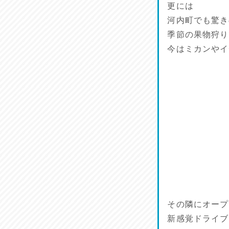
更には
鱧(はも)♪
河内町でも驚き
2026/07/13
季節の果物狩り
麺喰い熊本！
今はミカンやイ
2026/07/12
品定め♪
2026/07/11
麺家しゅう
2026/07/10
その隣にオープ
新感覚ドライブ