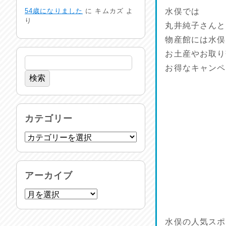
生活支援情報
54歳になりました
に
キムカズ
よ
水俣では
2026/07/31
り
丸井純子さんと
物産館には水俣
24時間体制
2026/07/30
お土産やお取り
お得なキャンペ
命を守る行動を…
2026/07/29
土用丑の日♪
カテゴリー
2026/07/28
反省会♪
2026/07/27
アーカイブ
呑めや喋れや！
2026/07/26
水俣の人気スポ