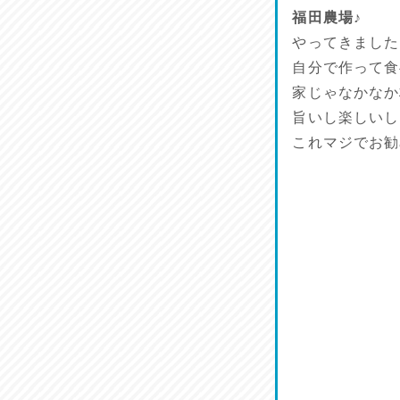
リスナーの集い！
福田農場♪
2026/07/25
やってきました
自分で作って食
馬肉料理 桜馬亭
家じゃなかなか
2026/07/24
旨いし楽しいし
これマジでお勧
ラジてん通信♪
2026/07/23
麺喰い熊本！
2026/07/22
揚肴♪
2026/07/21
魚肴♪
2026/07/20