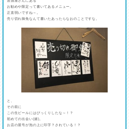
居酒屋さんにある
お勧めや限定って書いてあるメニュー。
正直弱いですね～。
売り切れ御免なんて書いたあったらなおのことですな。
と、
その前に
この生ビールにはびっくりしたな～！？
初めての出会い(嬉)。
お店の屋号が泡の上に印字？されている！？