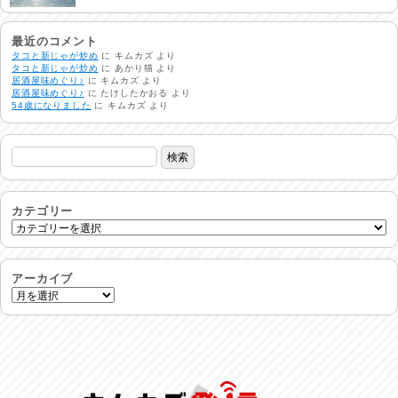
明日で一週間
2026/08/03
最近のコメント
タコと新じゃが炒め
に
キムカズ
より
タコと新じゃが炒め
に
あかり猫
より
居酒屋味めぐり♪
に
キムカズ
より
熱中症注意
居酒屋味めぐり♪
に
たけしたかおる
より
2026/08/02
54歳になりました
に
キムカズ
より
非常時には…
2026/08/01
生活支援情報
2026/07/31
カテゴリー
24時間体制
2026/07/30
アーカイブ
命を守る行動を…
2026/07/29
土用丑の日♪
2026/07/28