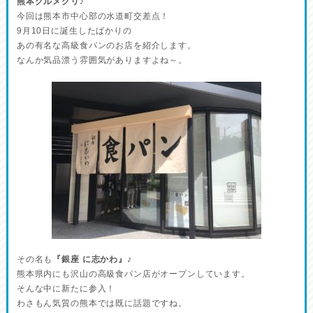
熊本グルメグリ♪
今回は熊本市中心部の水道町交差点！
9月10日に誕生したばかりの
あの有名な高級食パンのお店を紹介します。
なんか気品漂う雰囲気がありますよね～。
その名も
『銀座 に志かわ』
♪
熊本県内にも沢山の高級食パン店がオープンしています。
そんな中に新たに参入！
わさもん気質の熊本では既に話題ですね。