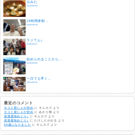
沁みた
2026/08/09
24時間体制…
2026/08/08
ラジてん♪
2026/08/07
始められることから…
2026/08/06
一日でも早く…
2026/08/05
酷暑日
2026/08/04
最近のコメント
タコと新じゃが炒め
に
キムカズ
より
タコと新じゃが炒め
に
あかり猫
より
居酒屋味めぐり♪
に
キムカズ
より
明日で一週間
居酒屋味めぐり♪
に
たけしたかおる
より
2026/08/03
54歳になりました
に
キムカズ
より