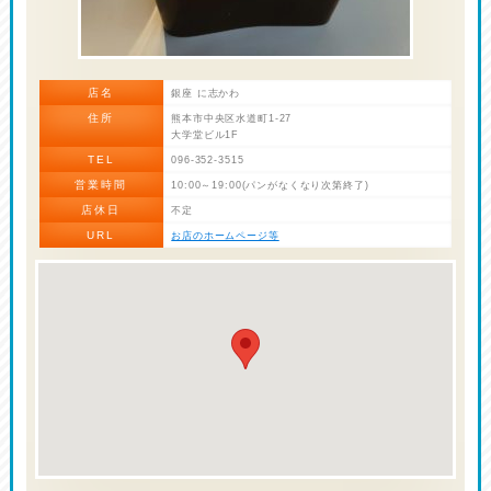
店名
銀座 に志かわ
住所
熊本市中央区水道町1-27
大学堂ビル1F
TEL
096-352-3515
営業時間
10:00～19:00(パンがなくなり次第終了)
店休日
不定
URL
お店のホームページ等