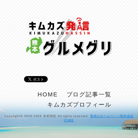
命を守る行動を…
2026/07/29
土用丑の日♪
2026/07/28
反省会♪
2026/07/27
呑めや喋れや！
2026/07/26
リスナーの集い！
HOME
ブログ記事一覧
2026/07/25
キムカズプロフィール
馬肉料理 桜馬亭
2026/07/24
Copyright© 2009-2026 木村和也 All rights reserved.
熊本のホームページ制作会社
CUBE
ラジてん通信♪
2026/07/23