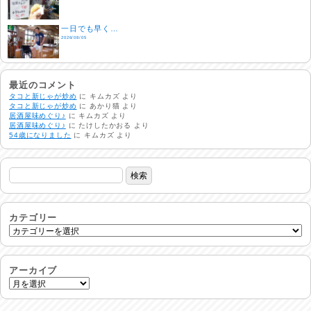
一日でも早く…
2026/08/05
酷暑日
2026/08/04
最近のコメント
タコと新じゃが炒め
に
キムカズ
より
タコと新じゃが炒め
に
あかり猫
より
居酒屋味めぐり♪
に
キムカズ
より
明日で一週間
居酒屋味めぐり♪
に
たけしたかおる
より
2026/08/03
54歳になりました
に
キムカズ
より
熱中症注意
2026/08/02
非常時には…
2026/08/01
カテゴリー
生活支援情報
2026/07/31
アーカイブ
24時間体制
2026/07/30