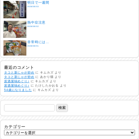
明日で一週間
2026/08/03
熱中症注意
2026/08/02
非常時には…
2026/08/01
生活支援情報
2026/07/31
最近のコメント
タコと新じゃが炒め
に
キムカズ
より
タコと新じゃが炒め
に
あかり猫
より
居酒屋味めぐり♪
に
キムカズ
より
24時間体制
居酒屋味めぐり♪
に
たけしたかおる
より
2026/07/30
54歳になりました
に
キムカズ
より
命を守る行動を…
2026/07/29
土用丑の日♪
2026/07/28
カテゴリー