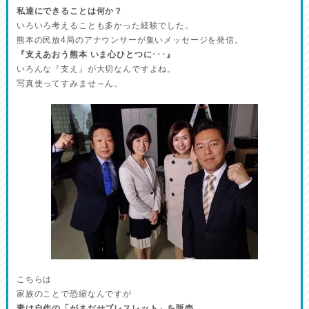
私達にできることは何か？
いろいろ考えることも多かった経験でした。
熊本の民放4局のアナウンサーが集いメッセージを発信。
『支えあおう熊本 いま心ひとつに･･･』
いろんな『支え』が大切なんですよね。
写真使ってすみませ～ん。
こちらは
家族のことで恐縮なんですが
妻は自作の「がまだせブレスレット」を販売。