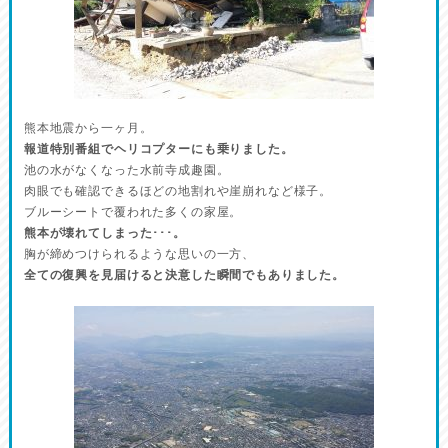
熊本地震から一ヶ月。
報道特別番組でヘリコプターにも乗りました。
池の水がなくなった水前寺成趣園。
肉眼でも確認できるほどの地割れや崖崩れなど様子。
ブルーシートで覆われた多くの家屋。
熊本が壊れてしまった･･･。
胸が締めつけられるような思いの一方、
全ての復興を見届けると決意した瞬間でもありました。