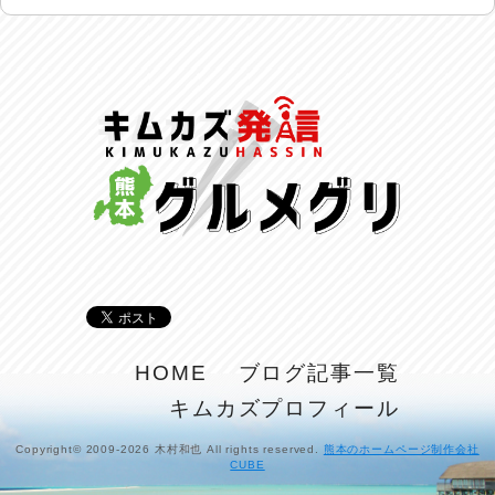
反省会♪
2026/07/27
呑めや喋れや！
2026/07/26
リスナーの集い！
2026/07/25
馬肉料理 桜馬亭
2026/07/24
ラジてん通信♪
2026/07/23
麺喰い熊本！
HOME
ブログ記事一覧
2026/07/22
キムカズプロフィール
揚肴♪
2026/07/21
Copyright© 2009-2026 木村和也 All rights reserved.
熊本のホームページ制作会社
CUBE