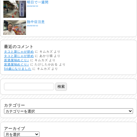
明日で一週間
2026/08/03
熱中症注意
2026/08/02
非常時には…
2026/08/01
最近のコメント
タコと新じゃが炒め
に
キムカズ
より
タコと新じゃが炒め
に
あかり猫
より
居酒屋味めぐり♪
に
キムカズ
より
生活支援情報
居酒屋味めぐり♪
に
たけしたかおる
より
2026/07/31
54歳になりました
に
キムカズ
より
24時間体制
2026/07/30
命を守る行動を…
2026/07/29
カテゴリー
土用丑の日♪
2026/07/28
アーカイブ