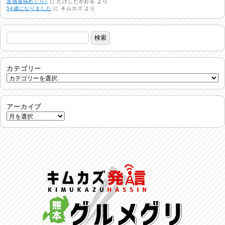
居酒屋味めぐり♪
に
たけしたかおる
より
2026/07/31
54歳になりました
に
キムカズ
より
24時間体制
2026/07/30
命を守る行動を…
2026/07/29
カテゴリー
土用丑の日♪
2026/07/28
アーカイブ
反省会♪
2026/07/27
呑めや喋れや！
2026/07/26
リスナーの集い！
2026/07/25
馬肉料理 桜馬亭
2026/07/24