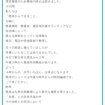
震災報道のため番組の休止は続きました。
その間、
私たちは
「熊本からできること」
を軸に
救援物資、救援金、被災地支援ボランティアなど
自治体によって
異なる体制をとっている情報を
毎日、電話や現地取材で整理し
日々の放送に備えていましたが
本番にいたることはありませんでした。
今日で東日本大震災から２年。
午後２時から報道特別番組があります。
よって
４時からの「夕方いちばん」は休止になります。
熊本のニュースは午後５時半からの特別編成です。
ご了承ください。
昨年
熊本は九州北部豪雨により甚大な被害を受けました。
「自然」との共存共栄の中
その自然との生活において