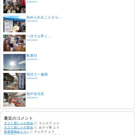
2026/08/07
始められることから…
2026/08/06
一日でも早く…
2026/08/05
酷暑日
2026/08/04
明日で一週間
2026/08/03
熱中症注意
2026/08/02
非常時には…
2026/08/01
最近のコメント
タコと新じゃが炒め
に
キムカズ
より
タコと新じゃが炒め
に
あかり猫
より
居酒屋味めぐり♪
に
キムカズ
より
生活支援情報