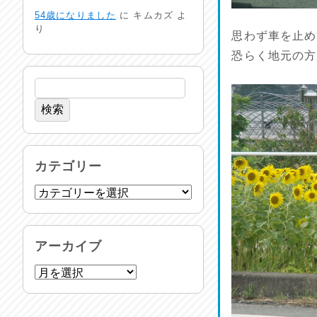
生活支援情報
54歳になりました
に
キムカズ
よ
2026/07/31
り
思わず車を止め
恐らく地元の方
24時間体制
2026/07/30
命を守る行動を…
2026/07/29
土用丑の日♪
カテゴリー
2026/07/28
反省会♪
2026/07/27
アーカイブ
呑めや喋れや！
2026/07/26