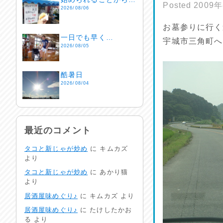
Posted
2009
2026/08/06
お墓参りに行く
一日でも早く…
宇城市三角町へ
2026/08/05
酷暑日
2026/08/04
明日で一週間
2026/08/03
最近のコメント
タコと新じゃが炒め
に
キムカズ
熱中症注意
より
2026/08/02
タコと新じゃが炒め
に
あかり猫
より
非常時には…
居酒屋味めぐり♪
に
キムカズ
より
2026/08/01
居酒屋味めぐり♪
に
たけしたかお
る
より