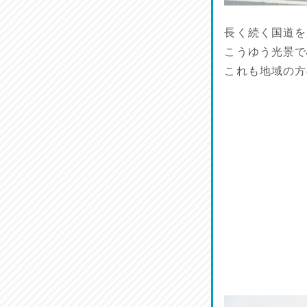
リスナーの集い！
2026/07/25
長く続く国道を
こうゆう光景で
馬肉料理 桜馬亭
これも地域の方
2026/07/24
ラジてん通信♪
2026/07/23
麺喰い熊本！
2026/07/22
揚肴♪
2026/07/21
魚肴♪
2026/07/20