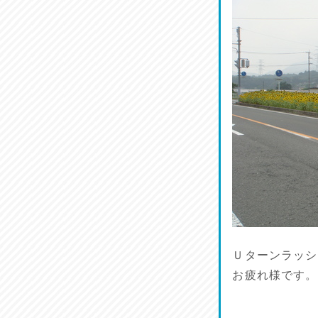
菜肴♪
2026/07/19
ワルモン！！！
2026/07/18
割烹居酒家 写楽
2026/07/17
ラジてん通信♪
2026/07/16
番外編
2026/07/15
Ｕターンラッシ
お疲れ様です。
旨肴♪
2026/07/14