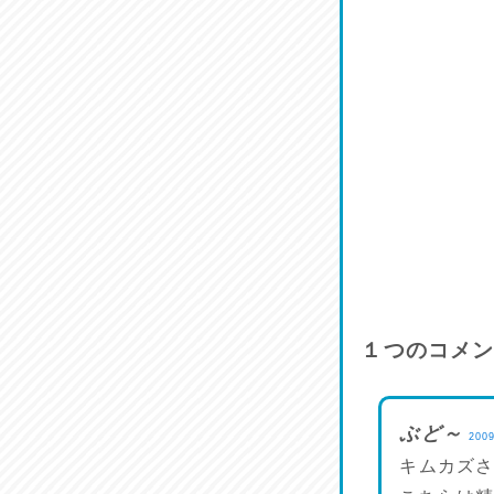
１つのコメ
ぶど～
200
キムカズ