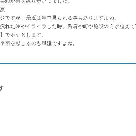
精霊船が街を練り歩いてました。
＝夏
ージですが、最近は年中見られる事もありますよね。
て疲れた時やイライラした時、路肩や町や施設の方が植えて
花】でホッとします。
で季節を感じるのも風流ですよね。
す