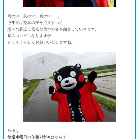
雨の中、風の中、嵐の中･･･、
今年度は熊本の夢を応援すべく
様々な夢追う元気な熊本の姿を紹介していきます。
初のコンビニなりますが
どうぞよろしくお願いいたしますね。
放送は
毎週水曜日
の
午後7時50分
から！