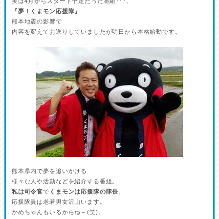
実は4月からスタート予定だった番組･･･。
『夢！くまモン応援隊』
熊本地震の影響で
内容を変えてお送りしていましたが明日から本格始動です。
熊本県内で夢を追いかける
様々な人や活動などを紹介する番組。
私は司令官
で
くまモンは応援隊の隊長
。
応援隊員は老若男女沢山います。
かめちゃんもいるからね～(笑)。