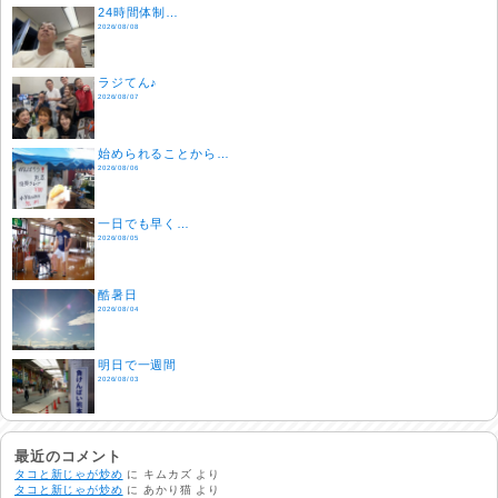
24時間体制…
2026/08/08
ラジてん♪
2026/08/07
始められることから…
2026/08/06
一日でも早く…
2026/08/05
酷暑日
2026/08/04
明日で一週間
2026/08/03
熱中症注意
2026/08/02
最近のコメント
タコと新じゃが炒め
に
キムカズ
より
タコと新じゃが炒め
に
あかり猫
より