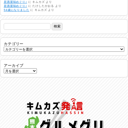
居酒屋味めぐり♪
に
キムカズ
より
非常時には…
居酒屋味めぐり♪
に
たけしたかおる
より
2026/08/01
54歳になりました
に
キムカズ
より
生活支援情報
2026/07/31
24時間体制
2026/07/30
カテゴリー
命を守る行動を…
2026/07/29
アーカイブ
土用丑の日♪
2026/07/28
反省会♪
2026/07/27
呑めや喋れや！
2026/07/26