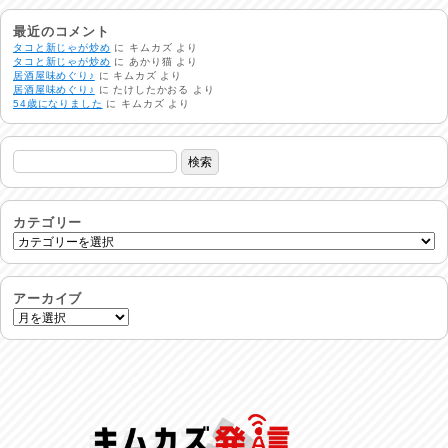
非常時には…
2026/08/01
最近のコメント
タコと新じゃが炒め
に
キムカズ
より
タコと新じゃが炒め
に
あかり猫
より
居酒屋味めぐり♪
に
キムカズ
より
生活支援情報
居酒屋味めぐり♪
に
たけしたかおる
より
2026/07/31
54歳になりました
に
キムカズ
より
24時間体制
2026/07/30
命を守る行動を…
2026/07/29
カテゴリー
土用丑の日♪
2026/07/28
アーカイブ
反省会♪
2026/07/27
呑めや喋れや！
2026/07/26