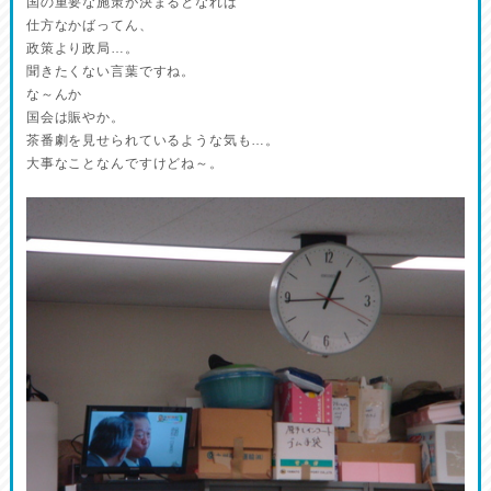
国の重要な施策が決まるとなれば
仕方なかばってん、
政策より政局…。
聞きたくない言葉ですね。
な～んか
国会は賑やか。
茶番劇を見せられているような気も…。
大事なことなんですけどね～。