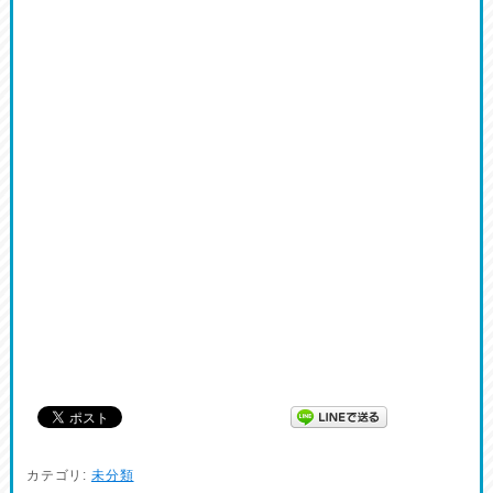
カテゴリ:
未分類