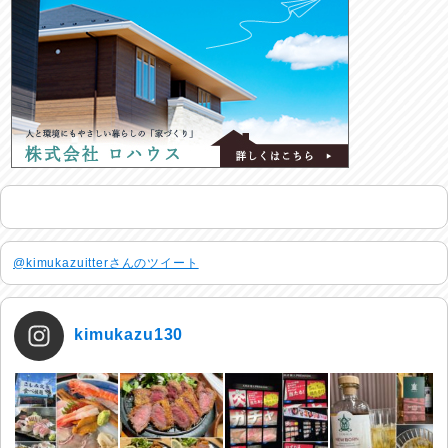
@kimukazuitterさんのツイート
kimukazu130