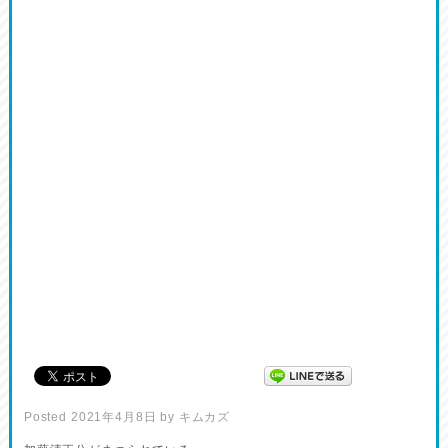
Posted
2021年4月8日
by
キムカズ