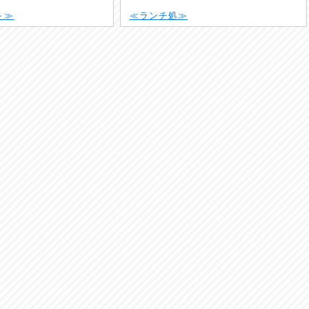
ト≫
≪ランチ処≫