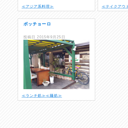
≪アジア系料理≫
≪テイクアウ
ボッチョーロ
投稿日
2015年9月25日
≪ランチ処≫
≪麺処≫