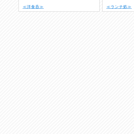
≪洋食呑≫
≪ランチ処≫