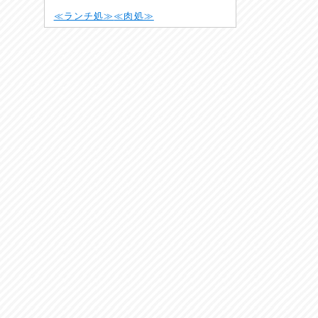
≪ランチ処≫
≪肉処≫