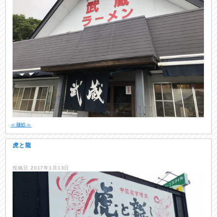
≪麺処≫
虎と龍
投稿日
2017年1月13日