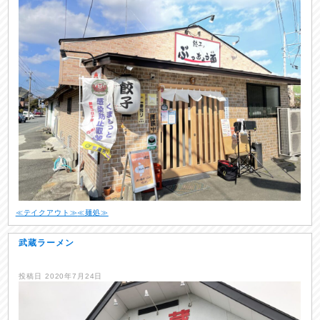
≪テイクアウト≫
≪麺処≫
武蔵ラーメン
投稿日
2020年7月24日